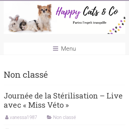
Skip
to
content
Happycatsandco
Menu
Partez
l'esprit
tranquille,
Non classé
je
garde
vos
Journée de la Stérilisation – Live
petits
animaux
avec « Miss Véto »
durant
votre
vanessa1987
Non classé
absence