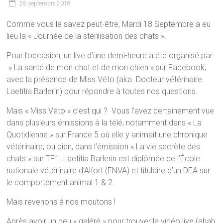
:
28 septembre 2018
chats,
Comme vous le savez peut-être, Mardi 18 Septembre a eu
lapins,
lieu la « Journée de la stérilisation des chats ».
oiseaux,
poissons,
Pour l’occasion, un live d’une demi-heure a été organisé par
etc…
» La santé de mon chat et de mon chien » sur Facebook,
avec la présence de Miss Véto (aka. Docteur vétérinaire
Laetitia Barlerin) pour répondre à toutes nos questions.
Mais « Miss Véto » c’est qui ? Vous l’avez certainement vue
dans plusieurs émissions à la télé, notamment dans « La
Quotidienne » sur France 5 où elle y animait une chronique
vétérinaire, ou bien, dans l’émission « La vie secrète des
chats » sur TF1. Laetitia Barlerin est diplômée de l’École
nationale vétérinaire d’Alfort (ENVA) et titulaire d’un DEA sur
le comportement animal 1 & 2.
Mais revenons à nos moutons !
Après avoir un peu « galéré » pour trouver la vidéo live (ahah