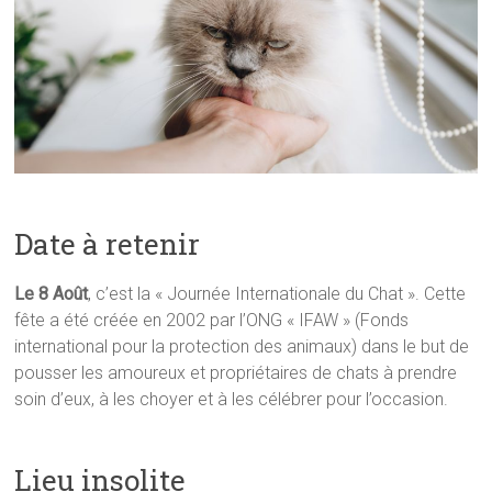
:
chats,
lapins,
oiseaux,
poissons,
etc…
Date à retenir
Le 8 Août
, c’est la « Journée Internationale du Chat ». Cette
fête a été créée en 2002 par l’ONG « IFAW » (Fonds
international pour la protection des animaux) dans le but de
pousser les amoureux et propriétaires de chats à prendre
soin d’eux, à les choyer et à les célébrer pour l’occasion.
Lieu insolite